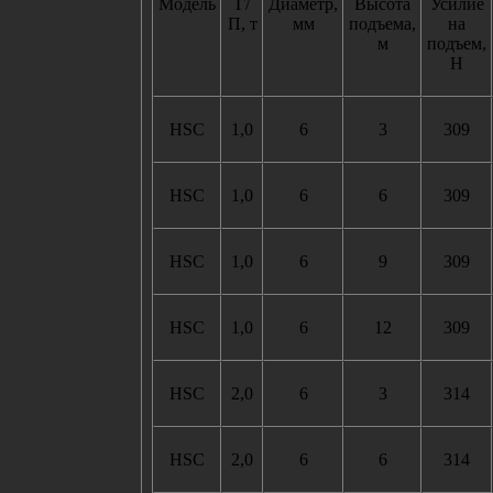
Модель
Г/
Диаметр,
Высота
Усилие
П, т
мм
подъема,
на
м
подъем,
Н
HSC
1,0
6
3
309
HSC
1,0
6
6
309
HSC
1,0
6
9
309
HSC
1,0
6
12
309
HSC
2,0
6
3
314
HSC
2,0
6
6
314