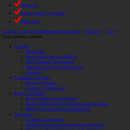
Новости
Калькулятор доставки
Контакты
Стропы и грузоподъемные механизмы
>
Каталог
>
Таль
>
Таль ручная цепная
Стропы
Канатные
Полотенца мягкие МВПл
Текстильные ленточные
Текстильные круглопрядные
Цепные
Стяжные системы
Ремни стяжные
Талреп с трещоткой
Канат стальной
Канат общего назначения
Канат закрытой группы (фасонопрядные)
Канат специального назначения
Траверсы
Траверса линейная
Траверса пространственная Н-образная
Траверса пространственная Т-образная