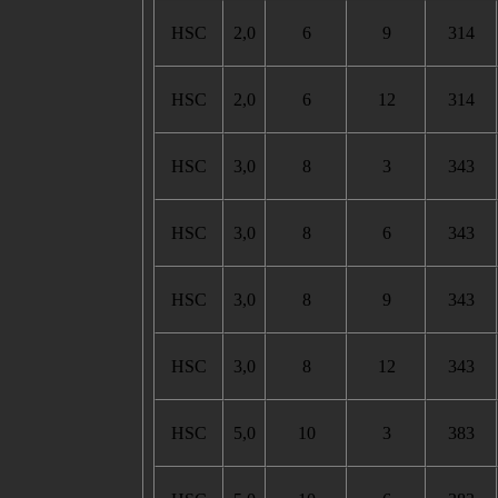
HSC
2,0
6
9
314
HSC
2,0
6
12
314
HSC
3,0
8
3
343
HSC
3,0
8
6
343
HSC
3,0
8
9
343
HSC
3,0
8
12
343
HSC
5,0
10
3
383