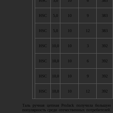
HSC
5,0
10
6
383
HSC
5,0
10
9
383
HSC
5,0
10
12
383
HSC
10,0
10
3
392
HSC
10,0
10
6
392
HSC
10,0
10
9
392
HSC
10,0
10
12
392
Таль ручная цепная
ProJack
получила большую
популярность среди отечественных потребителей.