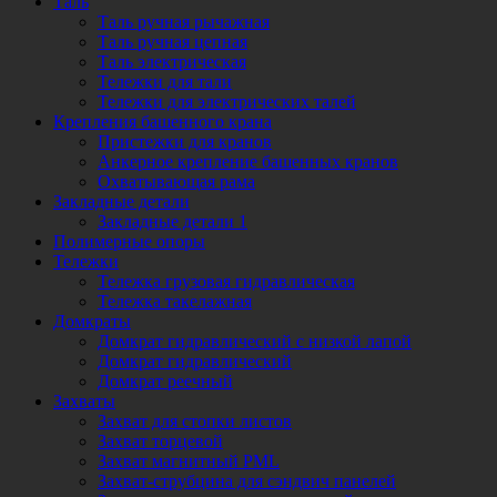
Таль
Таль ручная рычажная
Таль ручная цепная
Таль электрическая
Тележки для тали
Тележки для электрических талей
Крепления башенного крана
Пристежки для кранов
Анкерное крепление башенных кранов
Охватывающая рама
Закладные детали
Закладные детали 1
Полимерные опоры
Тележки
Тележка грузовая гидравлическая
Тележка такелажная
Домкраты
Домкрат гидравлический с низкой лапой
Домкрат гидравлический
Домкрат реечный
Захваты
Захват для стопки листов
Захват торцевой
Захват магнитный PML
Захват-струбцина для сэндвич панелей