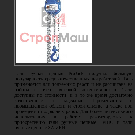
Таль ручная цепная
ProJack
получила большую
популярность среди отечественных потребителей. Таль
применяется для подъемных работ, и не рассчитана на
работы с очень высокой интенсивностью. Тали
доступны по стоимости, и в то же время достаточно
качественные и надежные! Применяются в
промышленной области и строительстве, а также при
проведении подрядных работ. Для более интенсивного
использования в работах рекомендуются к
приобретению тали ручные цепные ТРШС и тали
ручные цепные
SAIZEN.