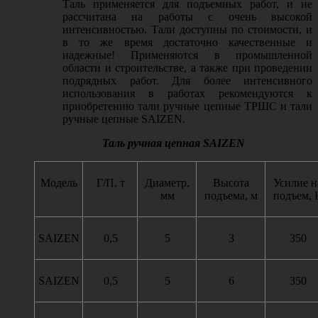
Таль применяется для подъемных работ, и не
рассчитана на работы с очень высокой
интенсивностью. Тали доступны по стоимости, и
в то же время достаточно качественные и
надежные! Применяются в промышленной
области и строительстве, а также при проведении
подрядных работ. Для более интенсивного
использования в работах рекомендуются к
приобретению тали ручные цепные ТРШС и тали
ручные цепные
SAIZEN.
Таль ручная цепная
SAIZEN
Модель
Г/П, т
Диаметр,
Высота
Усилие н
мм
подъема, м
подъем, 
SAIZEN
0,5
5
3
350
SAIZEN
0,5
5
6
350