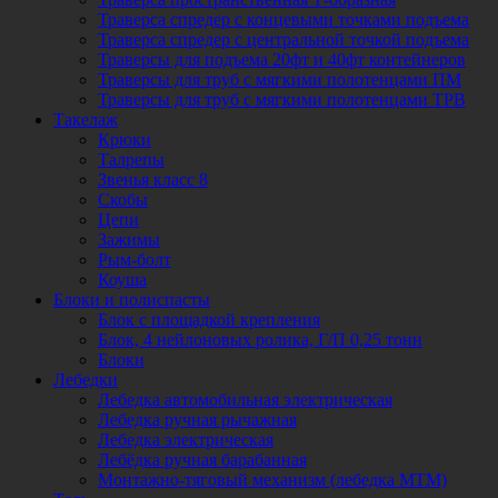
Траверса спредер с концевыми точками подъема
Траверса спредер с центральной точкой подъема
Траверсы для подъема 20фт и 40фт контейнеров
Траверсы для труб с мягкими полотенцами ПМ
Траверсы для труб с мягкими полотенцами ТРВ
Такелаж
Крюки
Талрепы
Звенья класс 8
Скобы
Цепи
Зажимы
Рым-болт
Коуша
Блоки и полиспасты
Блок с площадкой крепления
Блок, 4 нейлоновых ролика, Г/П 0,25 тонн
Блоки
Лебедки
Лебедка автомобильная электрическая
Лебедка ручная рычажная
Лебедка электрическая
Лебёдка ручная барабанная
Монтажно-тяговый механизм (лебедка МТМ)