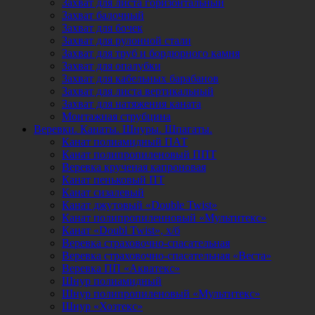
Захват для листа горизонтальный
Захват балочный
Захват для бочек
Захват для рулонной стали
Захват для труб и бордюрного камня
Захват для опалубки
Захват для кабельных барабанов
Захват для листа вертикальный
Захват для натяжения каната
Монтажная струбцина
Веревки. Канаты. Шнуры. Шпагаты.
Канат полиамидный ПАТ
Канат полипропиленовый ППТ
Веревка крученая капроновая
Канат пеньковый ПТ
Канат сизалевый
Канат джутовый «Double Twist»
Канат полипропиленновый «Мультитекс»
Канат «Doubl Twist», х/б
Веревка страховочно-спасательная
Веревка страховочно-спасательная «Веста»
Веревка ПП «Акватекс»
Шнур полиамидный
Шнур полипропиленовый «Мультитекс»
Шнур «Хозтекс»