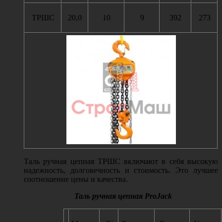
ТРШС
20,0
10
9
392
273
Таль ручная цепная ТРШС включают в себя высокую
надежность, долговечность и стоимость. Это лучшее
соотношение цены и качества.
Таль ручная цепная
ProJack