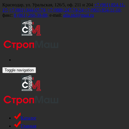
Краснодар, ул. Уральская, 126/5, оф. 211 и 204
+7 (961) 854-11-
17:
+7 (861) 944-07-74;
+7 (988) 247-74-24;
+7 (961) 854-11-16;
факс:
8 (861) 260-39-88;
e-mail:
alfa.pkf@mail.ru
Toggle navigation
Каталог
Главная