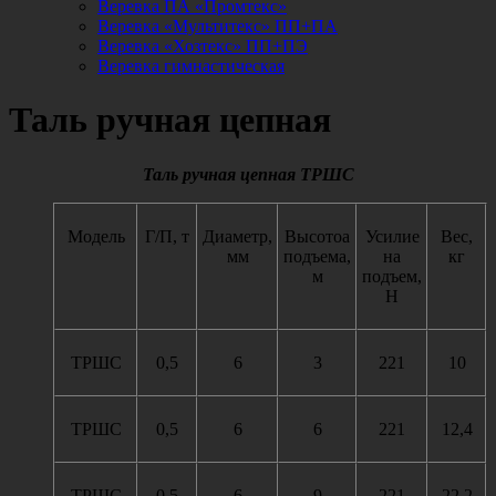
Веревка ПА «Промтекс»
Веревка «Мультитекс» ПП+ПА
Веревка «Хозтекс» ПП+ПЭ
Веревка гимнастическая
Таль ручная цепная
Таль ручная цепная ТРШС
Модель
Г/П, т
Диаметр,
Высотоа
Усилие
Вес,
мм
подъема,
на
кг
м
подъем,
Н
ТРШС
0,5
6
3
221
10
ТРШС
0,5
6
6
221
12,4
ТРШС
0,5
6
9
221
22,2